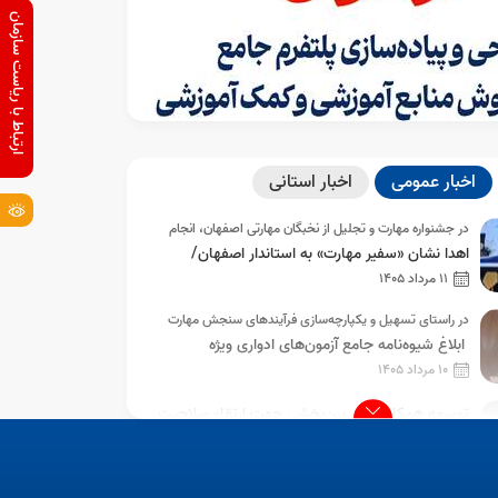
ارتباط با ریاست سازمان
اخبار عمومی
اخبار استانی
در جشنواره مهارت و تجلیل از نخبگان مهارتی اصفهان، انجام
شد؛
اهدا نشان «سفیر مهارت» به استاندار اصفهان/
درخشش نخبگان مهارتی استان در مسیر مسابقات
11 مرداد 1405
جهانی شانگهای
07 مرداد 1405
در راستای تسهیل و یکپارچه‌سازی فرآیندهای سنجش مهارت
با امضای معاون 
انجام شد؛
ابلاغ شیوه‌نامه جامع آزمون‌های ادواری ویژه
موافقت اصولی تشک
داوطلبان آزاد با رویکرد پاسخگویی به نیاز بازار کار
10 مرداد 1405
توسعه همکاری‌های بین‌بخشی جهت ارتقاء صلاحیت
حرفه‌ای نیروی انسانی؛ برگزاری آزمون سنجش
10 مرداد 1405
صلاحیت حرفه‌ای مدرسان موسسه کار و تأمین
اجتماعی